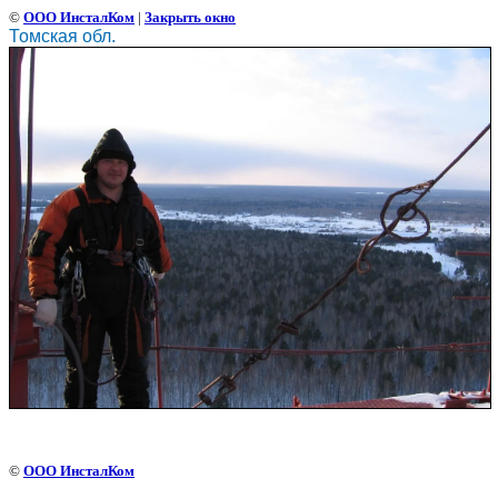
©
ООО ИнсталКом
|
Закрыть окно
Томская обл.
©
ООО ИнсталКом